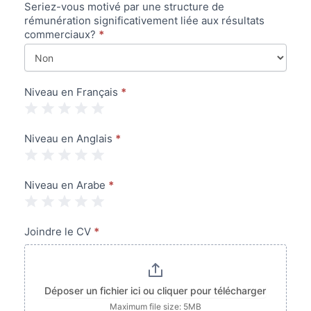
Seriez-vous motivé par une structure de
rémunération significativement liée aux résultats
commerciaux?
*
Niveau en Français
*
1 Star
2 Stars
3 Stars
4 Stars
5 Stars
Niveau en Anglais
*
1 Star
2 Stars
3 Stars
4 Stars
5 Stars
Niveau en Arabe
*
1 Star
2 Stars
3 Stars
4 Stars
5 Stars
Joindre le CV
*
Déposer un fichier ici ou cliquer pour télécharger
Maximum file size: 5MB